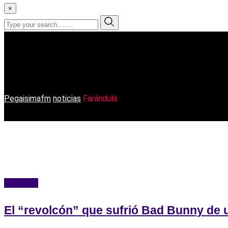
×
Farándula
Pegaisimafm
noticias
Farándula
Farándula
El “revolcón” que sufrió Bad Bunny de 