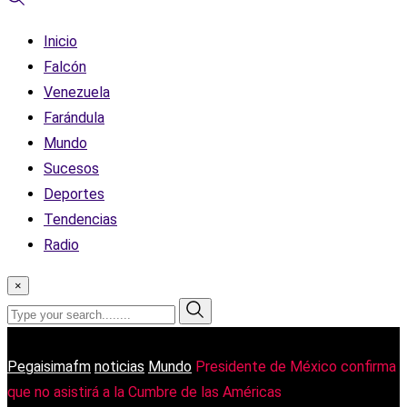
Inicio
Falcón
Venezuela
Farándula
Mundo
Sucesos
Deportes
Tendencias
Radio
×
Pegaisimafm
noticias
Mundo
Presidente de México confirma
que no asistirá a la Cumbre de las Américas