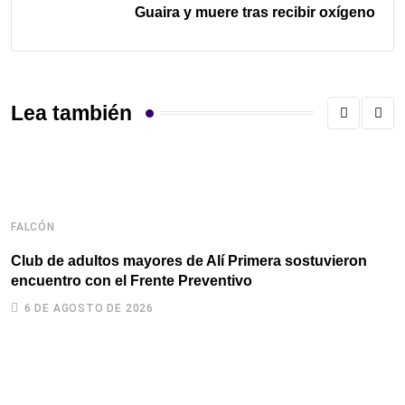
Guaira y muere tras recibir oxígeno
Lea también
FALCÓN
F
Club de adultos mayores de Alí Primera sostuvieron
S
encuentro con el Frente Preventivo
d
C
6 DE AGOSTO DE 2026