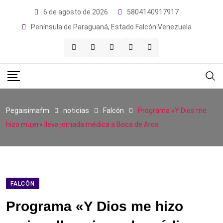
Skip
6 de agosto de 2026
5804140917917
to
Península de Paraguaná, Estado Falcón Venezuela
content
Pegaisimafm
noticias
Falcón
Programa «Y Dios me
hizo mujer» lleva jornada médica a Boca de Aroa
FALCÓN
Programa «Y Dios me hizo