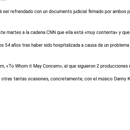
rá ser refrendado con un documento judicial firmado por ambos par
este martes a la cadena CNN que ella está «muy contenta» y que 
a los 54 años tras haber sido hospitalizada a causa de un proble
lbum, «To Whom it May Concern», al que siguieron 2 produccione
 en otras tantas ocasiones, concretamente, con el músico Danny K