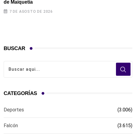
de Maiquetía
D
e
7 DE AGOSTO DE 2026
BUSCAR
CATEGORÍAS
Deportes
(3.006)
Falcón
(3.615)