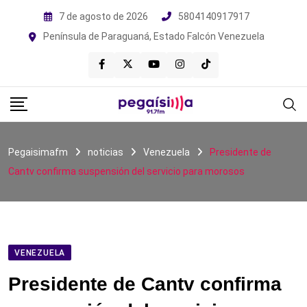
Skip
7 de agosto de 2026
5804140917917
to
Península de Paraguaná, Estado Falcón Venezuela
content
Pegaisimafm
noticias
Venezuela
Presidente de
Cantv confirma suspensión del servicio para morosos
VENEZUELA
Presidente de Cantv confirma