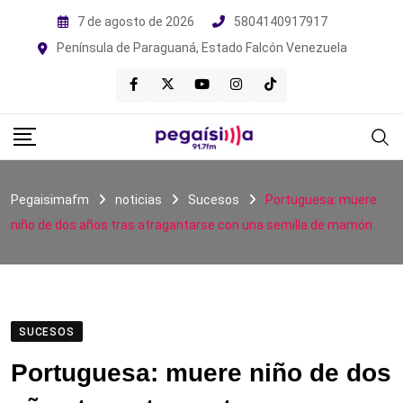
Skip
7 de agosto de 2026
5804140917917
to
Península de Paraguaná, Estado Falcón Venezuela
content
Pegaisimafm
noticias
Sucesos
Portuguesa: muere
niño de dos años tras atragantarse con una semilla de mamón
SUCESOS
Portuguesa: muere niño de dos