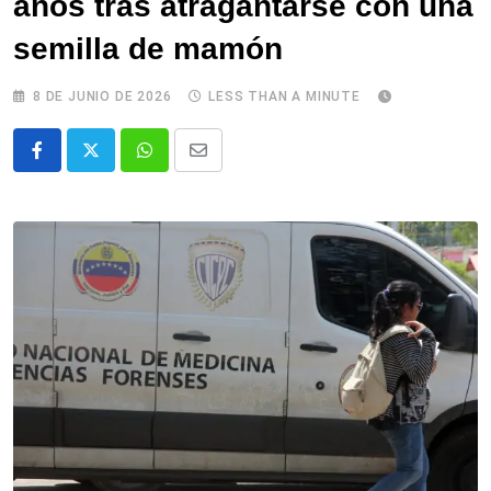
años tras atragantarse con una
semilla de mamón
8 DE JUNIO DE 2026
LESS THAN A MINUTE
Whatsapp
Comparte
via
email