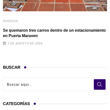
SUCESOS
S
Se quemaron tres carros dentro de un estacionamiento
I
en Puerta Maraven ‎
a
7 DE AGOSTO DE 2026
BUSCAR
CATEGORÍAS