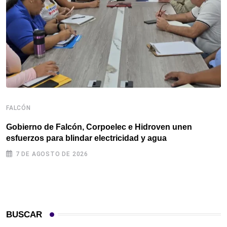
FALCÓN
F
Gobierno de Falcón, Corpoelec e Hidroven unen
P
esfuerzos para blindar electricidad y agua
e
7 DE AGOSTO DE 2026
BUSCAR