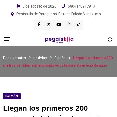
Skip
7 de agosto de 2026
5804140917917
to
Península de Paraguaná, Estado Falcón Venezuela
content
Pegaisimafm
noticias
Falcón
Llegan los primeros 200
metros de tubería al municipio Acosta para el servicio de agua
FALCÓN
Llegan los primeros 200