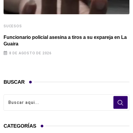
SUCESOS
S
Funcionario policial asesina a tiros a su expareja en La
E
Guaira
c
8 DE AGOSTO DE 2026
BUSCAR
CATEGORÍAS