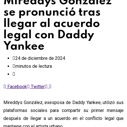
Mireddys González
se pronunció tras
llegar al acuerdo
legal con Daddy
Yankee
24 de diciembre de 2024
minutos de lectura
Whatsapp
Comparte
Facebook
Twitter
via
email
Mireddys González, exesposa de Daddy Yankee, utilizó sus
plataformas sociales para compartir su primer mensaje
después de llegar a un acuerdo en el conflicto legal que
mantiene con el artista urbano.