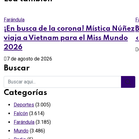
Farándula
F
¡En busca de la corona! Mística Núñez
B
viaja a Vietnam para el Miss Mundo
2026
7 de agosto de 2026
Buscar
Categorías
Deportes
(3.005)
Falcón
(3.614)
Farándula
(3.185)
Mundo
(3.486)