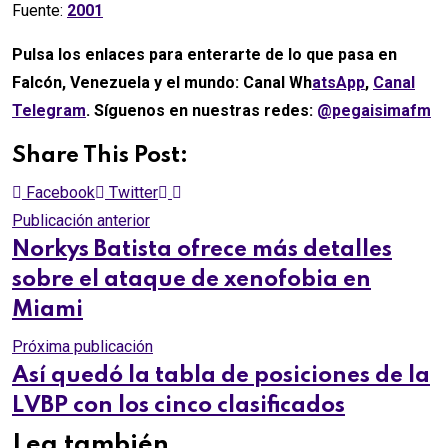
Fuente:
2001
Pulsa los enlaces para enterarte de lo que pasa en
Falcón, Venezuela y el mundo: Canal Wh
atsApp
,
Canal
Telegram
. Síguenos en nuestras redes:
@pegaisimafm
Share This Post:
Whatsapp
Comparte
Facebook
Twitter
via
Publicación anterior
email
Norkys Batista ofrece más detalles
sobre el ataque de xenofobia en
Miami
Próxima publicación
Así quedó la tabla de posiciones de la
LVBP con los cinco clasificados
Lea también