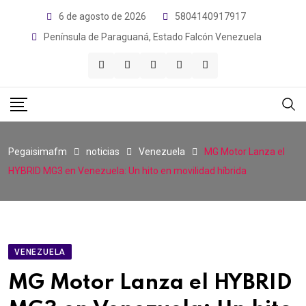
Skip
6 de agosto de 2026
5804140917917
to
Península de Paraguaná, Estado Falcón Venezuela
content
Pegaisimafm
noticias
Venezuela
MG Motor Lanza el
HYBRID MG3 en Venezuela: Un hito en movilidad híbrida
VENEZUELA
MG Motor Lanza el HYBRID