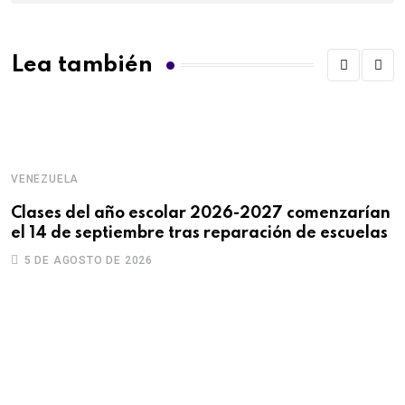
Lea también
VENEZUELA
V
Clases del año escolar 2026-2027 comenzarían
G
el 14 de septiembre tras reparación de escuelas
d
5 DE AGOSTO DE 2026