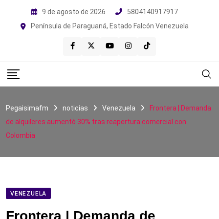
Skip
9 de agosto de 2026
5804140917917
to
Península de Paraguaná, Estado Falcón Venezuela
content
Pegaisimafm
noticias
Venezuela
Frontera | Demanda
de alquileres aumentó 30% tras reapertura comercial con
Colombia
VENEZUELA
Frontera | Demanda de