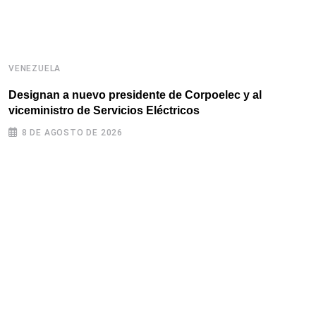
VENEZUELA
V
Designan a nuevo presidente de Corpoelec y al
A
viceministro de Servicios Eléctricos
n
8 DE AGOSTO DE 2026