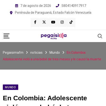
Skip
7 de agosto de 2026
5804140917917
to
Península de Paraguaná, Estado Falcón Venezuela
content
Pegaisimafm
noticias
Mundo
En Colombia:
Adolescente violó a una bebé de tres meses y le causó la muerte
MUNDO
En Colombia: Adolescente