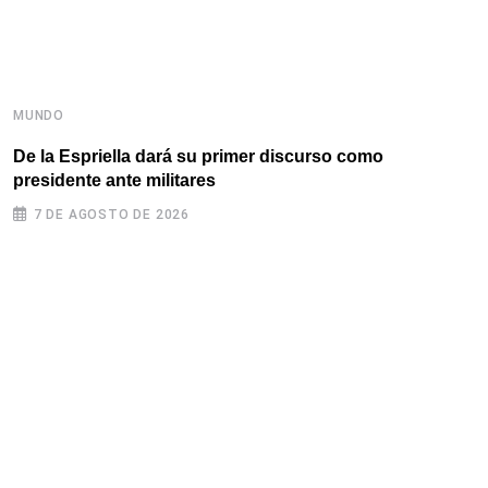
MUNDO
De la Espriella dará su primer discurso como
presidente ante militares
7 DE AGOSTO DE 2026
M
E