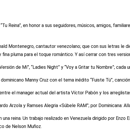
Tu Reina”, en honor a sus seguidores, músicos, amigos, familiar
nald Montenegro, cantautor venezolano; que con sus letras le d
y fina pluma para el toque romántico. Y así cerrar con tres ver
 Versión de Mí”, “Ladies Night” y “Voy a Gritar tu Nombre”; cada 
dominicano Manny Cruz con el tema inédito “Fuiste Tú”, canción
ntre el manager actual del artista Víctor Pabón y los arreglista
nardo Arzola y Ramses Alegria «Súbele RAM”; por Dominicana: All
 una reina. Un trabajo realizado en Venezuela dirigido por Enzo E
ico de Nelson Muñoz.