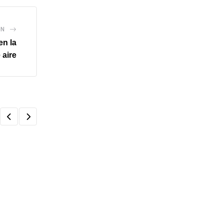
ÓN
en la
 aire