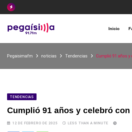
Skip
to
content
Inicio
F
Pegaisimafm
noticias
Tendencias
Cumplió 91 años y 
TENDENCIAS
Cumplió 91 años y celebró con 
12 DE FEBRERO DE 2025
LESS THAN A MINUTE