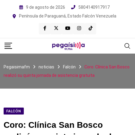
Skip
9 de agosto de 2026
5804140917917
to
Península de Paraguaná, Estado Falcón Venezuela
content
Pegaisimafm
noticias
Falcón
Coro: Clínica San Bosco
realizó su quinta jornada de asistencia gratuita
FALCÓN
Coro: Clínica San Bosco