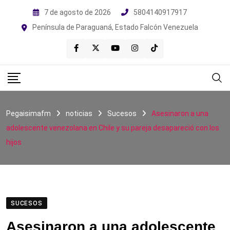
Skip
7 de agosto de 2026
5804140917917
to
Península de Paraguaná, Estado Falcón Venezuela
content
Pegaisimafm
noticias
Sucesos
Asesinaron a una
adolescente venezolana en Chile y su pareja desapareció con los
hijos
SUCESOS
Asesinaron a una adolescente