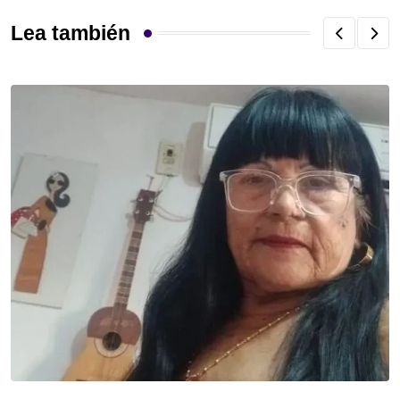
Lea también
S
C
C