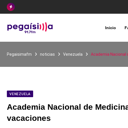
Skip
to
content
Inicio
F
Pegaisimafm
noticias
Venezuela
Academia Nacional d
VENEZUELA
Academia Nacional de Medicina 
vacaciones