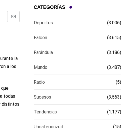
CATEGORÍAS
Comparte
Deportes
(3.006)
via
email
Falcón
(3.615)
Farándula
(3.186)
urante la
on a los
Mundo
(3.487)
Radio
(5)
s que
ra todas
Sucesos
(3.563)
 distintos
Tendencias
(1.177)
Uncategorized
(15)