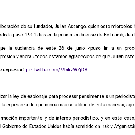
liberación de su fundador, Julian Assange, quien este miércoles 
odista pasó 1.901 días en la prisión londinense de Belmarsh, de
ue la audiencia de este 26 de junio «puso fin a un proce
expresión y ahora «todos estamos agradecidos de que Julian esté
de expresión"
pic.twitter.com/MbikzWZjDB
zar la ley de espionaje para procesar penalmente a un periodista
 la esperanza de que nunca más se utilice de esta manera», agr
nformación importante y de interés periodístico, y en este ca
el Gobierno de Estados Unidos había admitido en Irak y Afganist