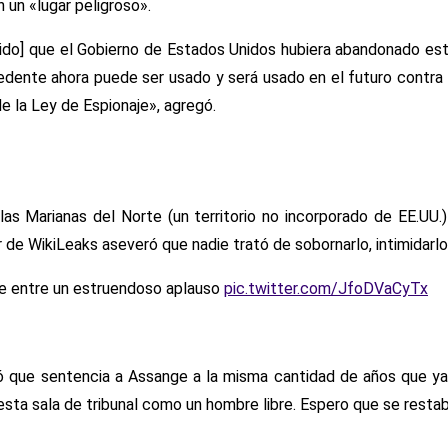
 un «lugar peligroso».
a sido] que el Gobierno de Estados Unidos hubiera abandonado es
edente ahora puede ser usado y será usado en el futuro contra el
e la Ley de Espionaje», agregó.
slas Marianas del Norte (un territorio no incorporado de EE.UU
 de WikiLeaks aseveró que nadie trató de sobornarlo, intimidarlo
e entre un estruendoso aplauso
pic.twitter.com/JfoDVaCyTx
 que sentencia a Assange a la misma cantidad de años que ya h
sta sala de tribunal como un hombre libre. Espero que se restabl