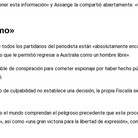
ener esta información» y Assange la compartió abiertamente. «Oj
smo»
ue todos los partidarios del periodista están «absolutamente en
 que le permitió regresar a Australia como un hombre libre».
lpable de conspiración para cometer espionaje por haber hecho p
ó.
do de culpabilidad no establece una decisión, la propia Fiscalía 
do el mundo comprendan el peligroso precedente que este proces
a», así como «una gran victoria para la libertad de expresión», co