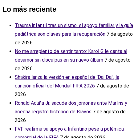
Lo más reciente
Trauma infantil tras un sismo: el apoyo familiar y la guía
pediátrica son claves para la recuperación
7 de agosto
de 2026
No me arrepiento de sentir tanto: Karol G le canta al
desamor sin disculpas en su nuevo álbum
7 de agosto
de 2026
Shakira lanza la versión en español de ‘Dai Dai’, la
canción oficial del Mundial FIFA 2026
7 de agosto de
2026
Ronald Acuña Jr. sacude dos jonrones ante Marlins y
acecha registro histórico de Bravos
7 de agosto de
2026
FVF reafirma su apoyo a Infantino pese a polémica
comercial de la FIFA
7 de agosto de 2026