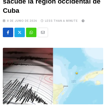
sacude la región occidental de
Cuba
8 DE JUNIO DE 2026
LESS THAN A MINUTE
Whatsapp
Comparte
via
email