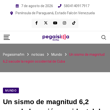
Skip
7 de agosto de 2026
5804140917917
to
Península de Paraguaná, Estado Falcón Venezuela
content
Pegaisimafm
noticias
Mundo
Un sismo de magnitud
6,2 sacude la región occidental de Cuba
MUNDO
Un sismo de magnitud 6,2