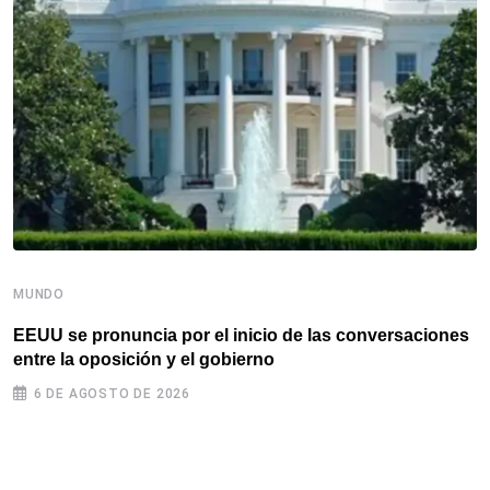
MUNDO
M
EEUU se pronuncia por el inicio de las conversaciones
C
entre la oposición y el gobierno
A
6 DE AGOSTO DE 2026