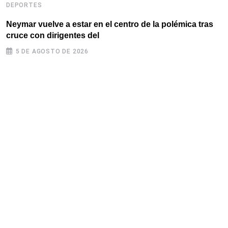
DEPORTES
D
Neymar vuelve a estar en el centro de la polémica tras
F
cruce con dirigentes del
o
5 DE AGOSTO DE 2026