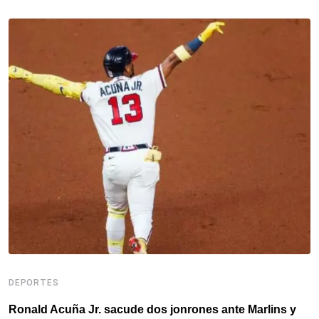
D
DEPORTES
F
c
Ronald Acuña Jr. sacude dos jonrones ante Marlins y