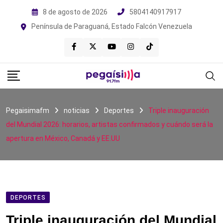
Skip
8 de agosto de 2026
5804140917917
to
Península de Paraguaná, Estado Falcón Venezuela
content
Pegaisimafm
noticias
Deportes
Triple inauguración
del Mundial 2026: horarios, artistas confirmados y cuándo será la
apertura en México, Canadá y EE.UU
DEPORTES
Triple inauguración del Mundial