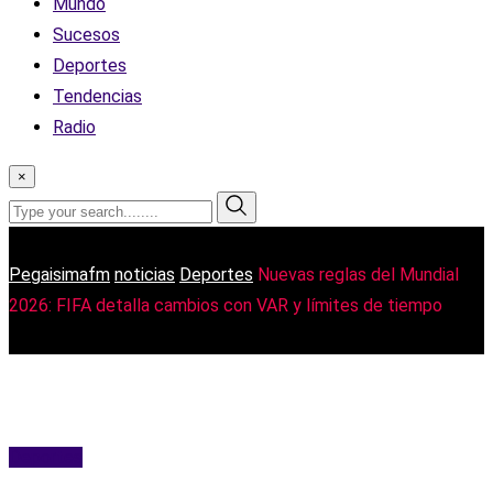
Mundo
Sucesos
Deportes
Tendencias
Radio
×
Pegaisimafm
noticias
Deportes
Nuevas reglas del Mundial
2026: FIFA detalla cambios con VAR y límites de tiempo
Deportes