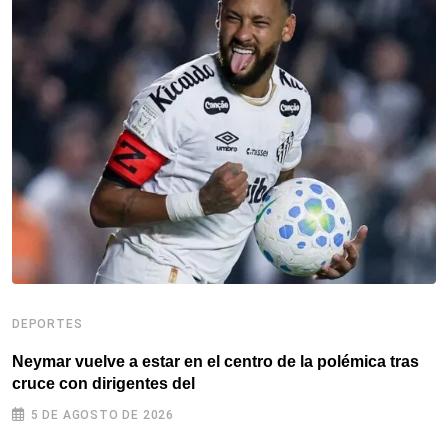
D
DEPORTES
F
o
Neymar vuelve a estar en el centro de la polémica tras
cruce con dirigentes del
5 DE AGOSTO DE 2026