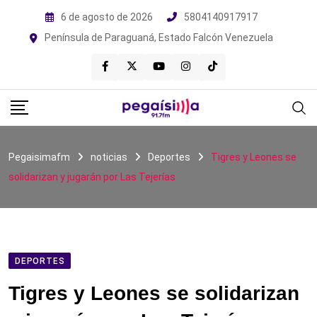
Skip
6 de agosto de 2026
5804140917917
to
Península de Paraguaná, Estado Falcón Venezuela
content
Pegaisimafm
noticias
Deportes
Tigres y Leones se
solidarizan y jugarán por Las Tejerías
DEPORTES
Tigres y Leones se solidarizan