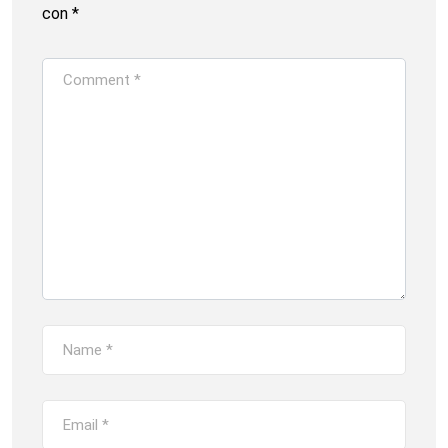
con
*