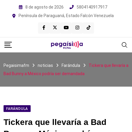
Skip
8 de agosto de 2026
5804140917917
to
Península de Paraguaná, Estado Falcón Venezuela
content
Pegaisimafm
noticias
Farándula
Tickera que llevaría a
Bad Bunny a México podría ser demandada
FARÁNDULA
Tickera que llevaría a Bad