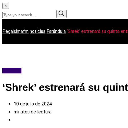
×
Pegaisimafm
noticias
Farándula
‘Shrek’ estrenará su quinta ent
Farándula
‘Shrek’ estrenará su quint
10 de julio de 2024
minutos de lectura