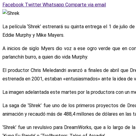
Facebook
Twitter
Whatsapp
Comparte via email
La película ‘Shrek’ estrenará su quinta entrega el 1 de julio
Eddie Murphy y Mike Mayers.
A inicios de siglo Myers dio voz a ese ogro verde que en con
parlanchín burro, a quien dio vida Murphy.
El productor Chris Meledandri avanzó a finales de abril que 
estrenada en 2001, estaban «entusiasmados» ante la idea de v
La imagen adelantada este martes por la productora con un me
La saga de ‘Shrek’ fue uno de los primeros proyectos de Dream
animación y recaudó más de 488,4 millones de dólares en las t
‘Shrek’ fue un revulsivo para DreamWorks, que a lo largo de 
‘Kung Fu Panda’ o ‘Trollhunters: Tales of Arcadia’.