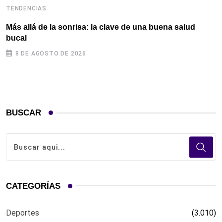
TENDENCIAS
T
Más allá de la sonrisa: la clave de una buena salud
T
bucal
p
8 DE AGOSTO DE 2026
BUSCAR
CATEGORÍAS
Deportes
(3.010)