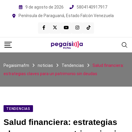
Skip
9 de agosto de 2026
5804140917917
to
Península de Paraguaná, Estado Falcón Venezuela
content
Pegaisimafm
noticias
Tendencias
Salud financiera:
estrategias claves para un patrimonio sin deudas
TENDENCIAS
Salud financiera: estrategias