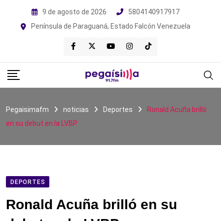
Skip
9 de agosto de 2026
5804140917917
to
Península de Paraguaná, Estado Falcón Venezuela
content
Pegaisimafm
noticias
Deportes
Ronald Acuña brilló
en su debut en la LVBP
DEPORTES
Ronald Acuña brilló en su