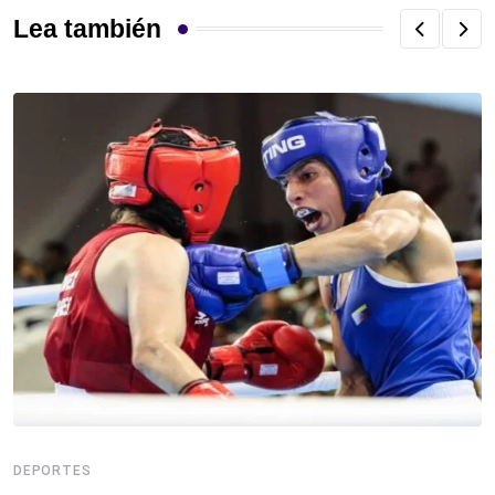
Lea también
DEPORTES
D