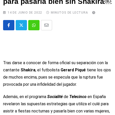
para pasarla bien sin Shakira￼
14 DE JUNIO DE 2022
MINUTOS DE LECTURA
Whatsapp
Comparte
via
email
Tras darse a conocer de forma oficial su separación con la
cantante
Shakira
, el futbolista
Gerard Piqué
tiene los ojos
de muchos encima, pues se especula que la ruptura fue
provocada por una infidelidad del jugador.
Además, en el programa
Socialité
de
Telecinco
en España
revelaron las supuestas estrategias que utiliza el culé para
asistir a fiestas nocturnas y pasarla bien con varias mujeres,