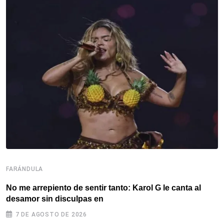
FARÁNDULA
F
No me arrepiento de sentir tanto: Karol G le canta al
S
desamor sin disculpas en
c
7 DE AGOSTO DE 2026