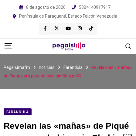
Skip
8 de agosto de 2026
5804140917917
to
Península de Paraguaná, Estado Falcón Venezuela
content
Pegaisimafm
noticias
Farándula
Revelan las «mañas»
de Piqué para pasarla bien sin Shakira￼
FARÁNDULA
Revelan las «mañas» de Piqué