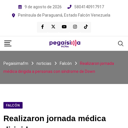
Skip
9 de agosto de 2026
5804140917917
to
Península de Paraguaná, Estado Falcón Venezuela
content
Pegaisimafm
noticias
Falcón
Realizaron jornada
médica dirigida a personas con síndrome de Down
FALCÓN
Realizaron jornada médica