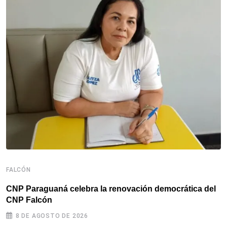
F
F
d
FALCÓN
CNP Paraguaná celebra la renovación democrática del
CNP Falcón
8 DE AGOSTO DE 2026