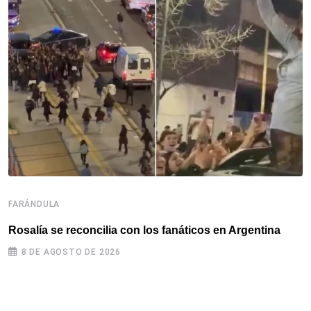
FARÁNDULA
F
Rosalía se reconcilia con los fanáticos en Argentina
R
c
8 DE AGOSTO DE 2026