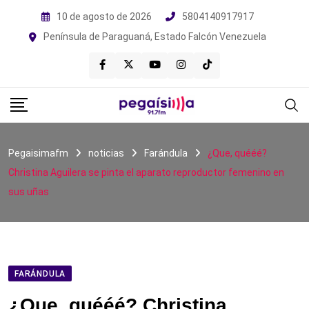
Skip
10 de agosto de 2026
5804140917917
to
Península de Paraguaná, Estado Falcón Venezuela
content
Pegaisimafm
noticias
Farándula
¿Que, quééé?
Christina Aguilera se pinta el aparato reproductor femenino en
sus uñas
FARÁNDULA
¿Que, quééé? Christina