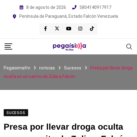
Skip
8 de agosto de 2026
5804140917917
to
Península de Paraguaná, Estado Falcón Venezuela
content
Pegaisimafm
noticias
Sucesos
Presa por llevar droga
oculta en un carrito de Zulia a Falcón
SUCESOS
Presa por llevar droga oculta