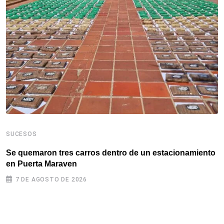
SUCESOS
S
Se quemaron tres carros dentro de un estacionamiento
I
en Puerta Maraven ‎
a
7 DE AGOSTO DE 2026