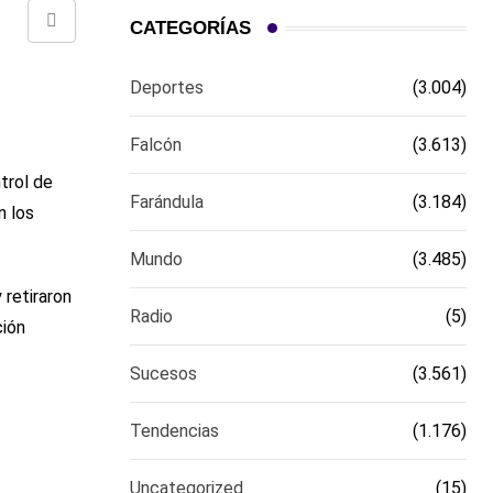
CATEGORÍAS
Comparte
via
Deportes
(3.004)
email
Falcón
(3.613)
trol de
Farándula
(3.184)
n los
Mundo
(3.485)
 retiraron
Radio
(5)
ción
Sucesos
(3.561)
Tendencias
(1.176)
Uncategorized
(15)