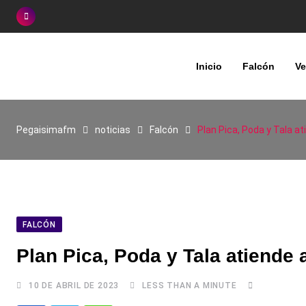
Skip
to
content
Inicio
Falcón
Ve
Pegaisimafm
noticias
Falcón
Plan Pica, Poda y Tala a
FALCÓN
Plan Pica, Poda y Tala atiende 
10 DE ABRIL DE 2023
LESS THAN A MINUTE