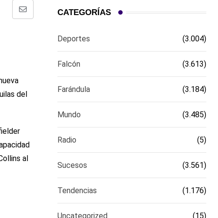
CATEGORÍAS
Comparte
via
Deportes
(3.004)
email
Falcón
(3.613)
 nueva
Farándula
(3.184)
ilas del
Mundo
(3.485)
fielder
Radio
(5)
capacidad
ollins al
Sucesos
(3.561)
Tendencias
(1.176)
Uncategorized
(15)