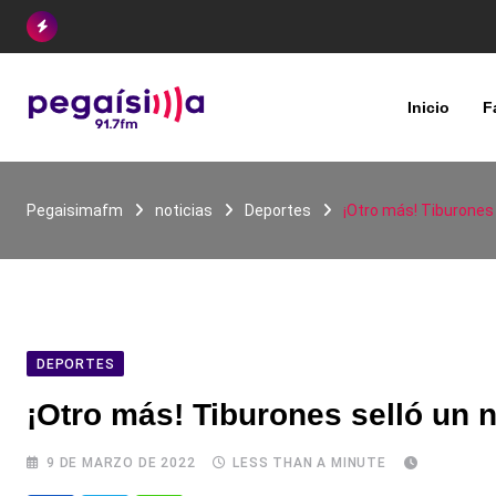
Skip
to
content
Inicio
F
Pegaisimafm
noticias
Deportes
¡Otro más! Tiburones
DEPORTES
¡Otro más! Tiburones selló un
9 DE MARZO DE 2022
LESS THAN A MINUTE