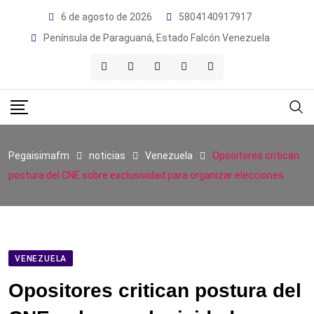
Skip
6 de agosto de 2026
5804140917917
to
Península de Paraguaná, Estado Falcón Venezuela
content
Pegaisimafm
noticias
Venezuela
Opositores critican
postura del CNE sobre exclusividad para organizar elecciones
VENEZUELA
Opositores critican postura del