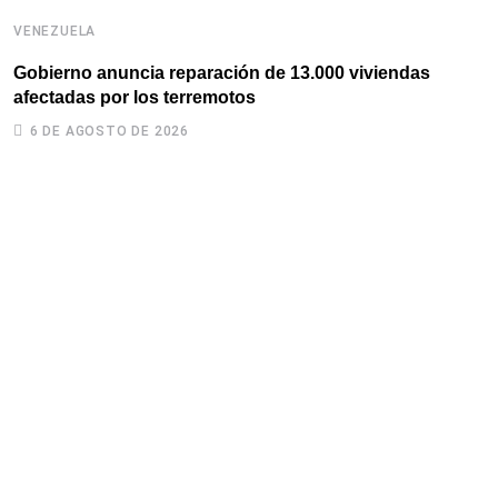
VENEZUELA
V
Gobierno anuncia reparación de 13.000 viviendas
H
afectadas por los terremotos
6 DE AGOSTO DE 2026