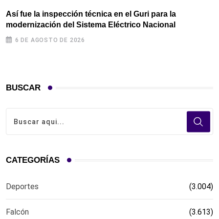
Así fue la inspección técnica en el Guri para la
M
modernización del Sistema Eléctrico Nacional
t
6 DE AGOSTO DE 2026
BUSCAR
CATEGORÍAS
Deportes
(3.004)
Falcón
(3.613)