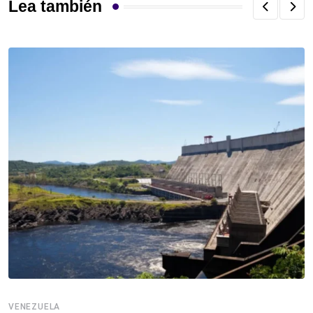
Lea también
VENEZUELA
V