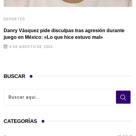
D
DEPORTES
V
Danry Vásquez pide disculpas tras agresión durante
juego en México: «Lo que hice estuvo mal»
6 DE AGOSTO DE 2026
BUSCAR
CATEGORÍAS