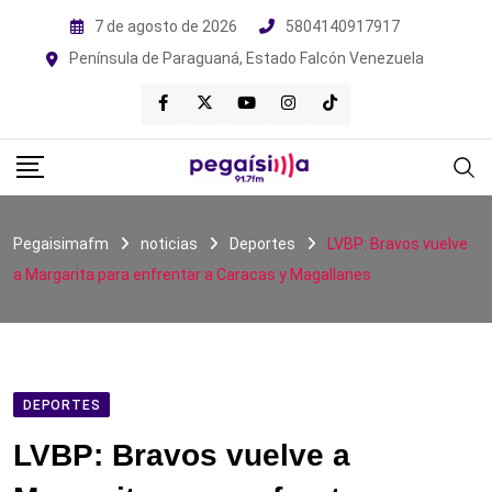
Skip
7 de agosto de 2026
5804140917917
to
Península de Paraguaná, Estado Falcón Venezuela
content
Pegaisimafm
noticias
Deportes
LVBP: Bravos vuelve
a Margarita para enfrentar a Caracas y Magallanes
DEPORTES
LVBP: Bravos vuelve a