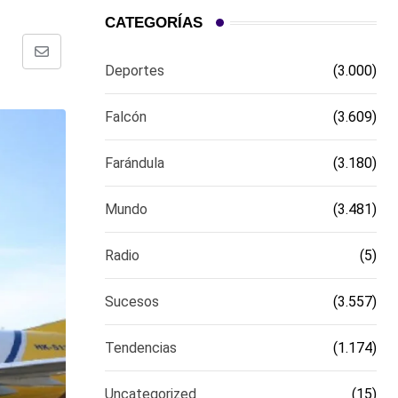
CATEGORÍAS
Comparte
Deportes
(3.000)
via
email
Falcón
(3.609)
Farándula
(3.180)
Mundo
(3.481)
Radio
(5)
Sucesos
(3.557)
Tendencias
(1.174)
Uncategorized
(15)