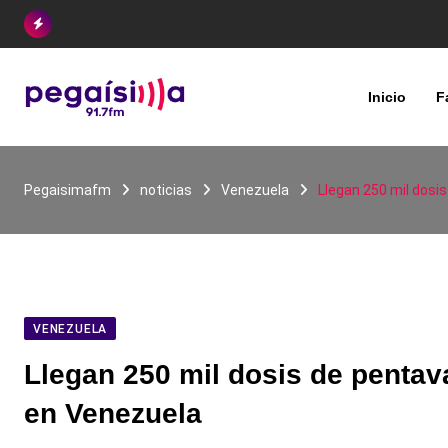
Skip
to
content
Inicio
F
Pegaisimafm
noticias
Venezuela
Llegan 250 mil dosi
VENEZUELA
Llegan 250 mil dosis de pentava
en Venezuela