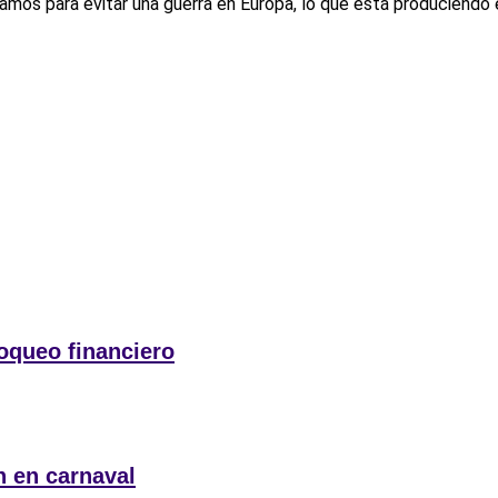
ramos para evitar una guerra en Europa, lo que está produciendo 
oqueo financiero
n en carnaval