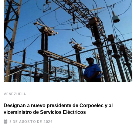
V
VENEZUELA
A
n
Designan a nuevo presidente de Corpoelec y al
viceministro de Servicios Eléctricos
8 DE AGOSTO DE 2026