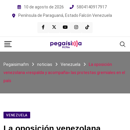
Skip
10 de agosto de 2026
5804140917917
to
Península de Paraguaná, Estado Falcón Venezuela
content
Pegaisimafm
noticias
Venezuela
La oposición
venezolana «respalda y acompaña» las protestas gremiales en el
país
VENEZUELA
La oposición venezolana