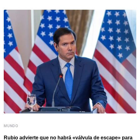
MUNDO
M
Rubio advierte que no habrá «válvula de escape» para
M