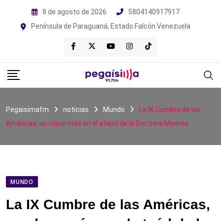
Skip
8 de agosto de 2026
5804140917917
to
Península de Paraguaná, Estado Falcón Venezuela
content
Pegaisimafm
noticias
Mundo
La IX Cumbre de las
Américas, un clavo más en el ataúd de la Doctrina Monroe
MUNDO
La IX Cumbre de las Américas,