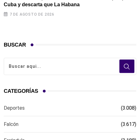
Cuba y descarta que La Habana
l
7 DE AGOSTO DE 2026
BUSCAR
CATEGORÍAS
Deportes
(3.008)
Falcón
(3.617)