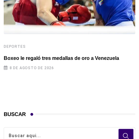
DEPORTES
D
Boxeo le regaló tres medallas de oro a Venezuela
L
S
8 DE AGOSTO DE 2026
BUSCAR