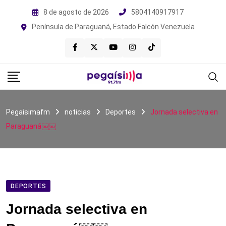
Skip
8 de agosto de 2026
5804140917917
to
Península de Paraguaná, Estado Falcón Venezuela
content
Pegaisimafm
noticias
Deportes
Jornada selectiva en
Paraguaná￼￼
DEPORTES
Jornada selectiva en