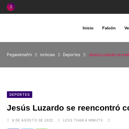
Skip
to
content
Inicio
Falcón
Ve
Pegaisimafm
noticias
Deportes
Jesús Luzardo se reen
DEPORTES
Jesús Luzardo se reencontró co
8 DE AGOSTO DE 2022
LESS THAN A MINUTE