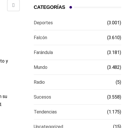
CATEGORÍAS
Comparte
via
Deportes
(3.001)
email
Falcón
(3.610)
Farándula
(3.181)
eto y
Mundo
(3.482)
Radio
(5)
n su
Sucesos
(3.558)
d.
Tendencias
(1.175)
Uncategorized
(15)