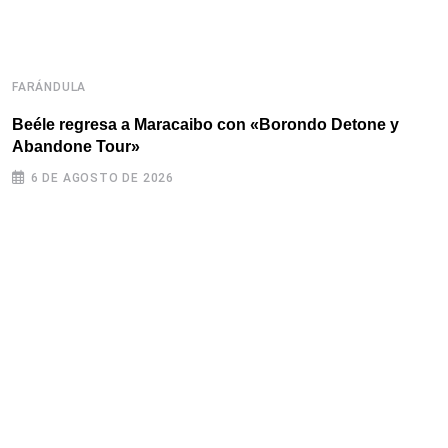
FARÁNDULA
F
Beéle regresa a Maracaibo con «Borondo Detone y
T
Abandone Tour»
G
6 DE AGOSTO DE 2026