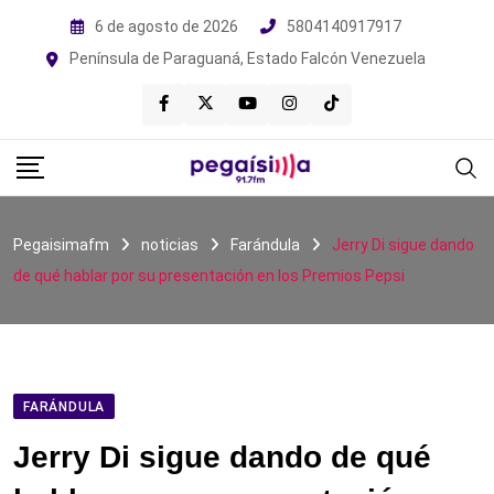
Skip
6 de agosto de 2026
5804140917917
to
Península de Paraguaná, Estado Falcón Venezuela
content
Pegaisimafm
noticias
Farándula
Jerry Di sigue dando
de qué hablar por su presentación en los Premios Pepsi
FARÁNDULA
Jerry Di sigue dando de qué