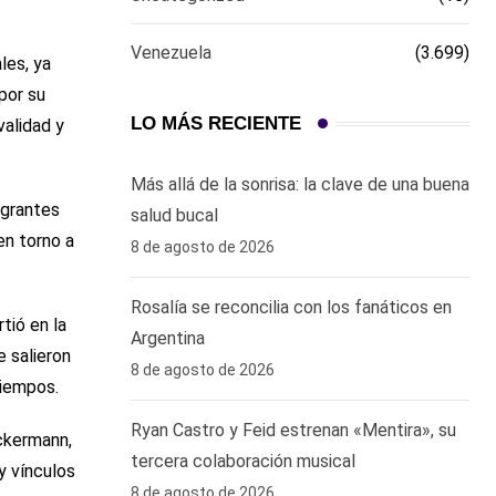
Venezuela
(3.699)
les, ya
por su
LO MÁS RECIENTE
validad y
Más allá de la sonrisa: la clave de una buena
egrantes
salud bucal
en torno a
8 de agosto de 2026
Rosalía se reconcilia con los fanáticos en
tió en la
Argentina
 salieron
8 de agosto de 2026
tiempos.
Ryan Castro y Feid estrenan «Mentira», su
Uckermann,
tercera colaboración musical
y vínculos
8 de agosto de 2026