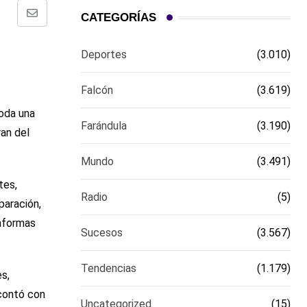
CATEGORÍAS
Comparte
via
Deportes
(3.010)
email
Falcón
(3.619)
toda una
Farándula
(3.190)
ran del
Mundo
(3.491)
tes,
Radio
(5)
paración,
taformas
Sucesos
(3.567)
Tendencias
(1.179)
s,
 contó con
Uncategorized
(15)