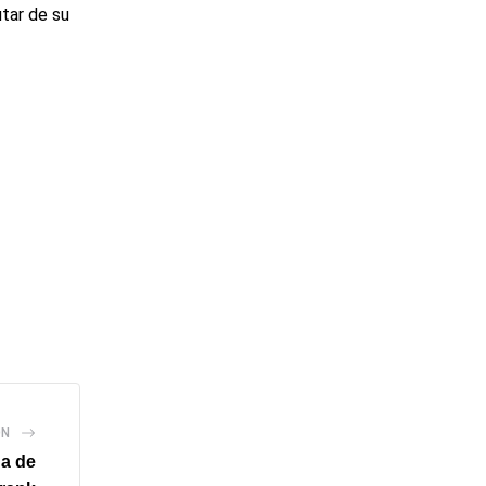
tar de su
ÓN
da de