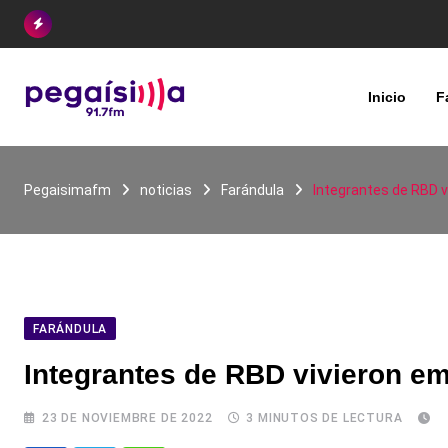
Skip
to
content
Inicio
F
Pegaisimafm
noticias
Farándula
Integrantes de RBD v
FARÁNDULA
Integrantes de RBD vivieron e
23 DE NOVIEMBRE DE 2022
3 MINUTOS DE LECTURA