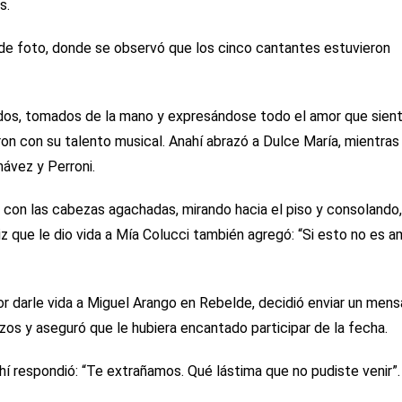
s.
e de foto, donde se observó que los cinco cantantes estuvieron
ados, tomados de la mano y expresándose todo el amor que sien
eron con su talento musical. Anahí abrazó a Dulce María, mientras
ávez y Perroni.
e con las cabezas agachadas, mirando hacia el piso y consolando,
iz que le dio vida a Mía Colucci también agregó: “Si esto no es a
r darle vida a Miguel Arango en Rebelde, decidió enviar un mens
zos y aseguró que le hubiera encantado participar de la fecha.
hí respondió: “Te extrañamos. Qué lástima que no pudiste venir”.