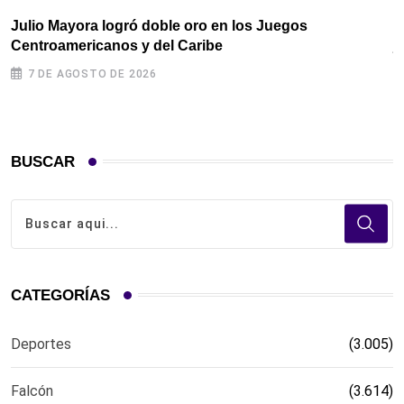
Julio Mayora logró doble oro en los Juegos
D
Centroamericanos y del Caribe
j
7 DE AGOSTO DE 2026
BUSCAR
CATEGORÍAS
Deportes
(3.005)
Falcón
(3.614)