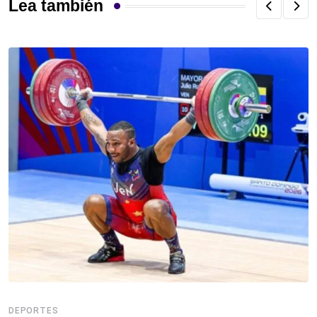
Lea también
DEPORTES
D