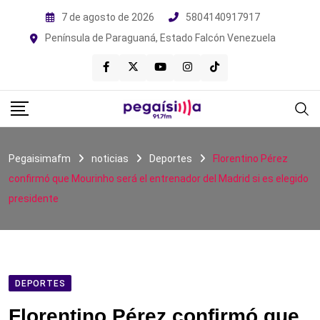
Skip
7 de agosto de 2026
5804140917917
to
Península de Paraguaná, Estado Falcón Venezuela
content
Pegaisimafm
noticias
Deportes
Florentino Pérez
confirmó que Mourinho será el entrenador del Madrid si es elegido
presidente
DEPORTES
Florentino Pérez confirmó que