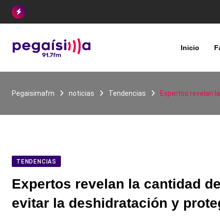
Skip
to
content
Inicio
F
Pegaisimafm
noticias
Tendencias
Expertos revelan la
TENDENCIAS
Expertos revelan la cantidad d
evitar la deshidratación y prote