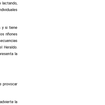
o lactando,
ndividuales
 y si tiene
los riñones
nsecuencias
el Heraldo.
presenta la
e provocar
advierte la