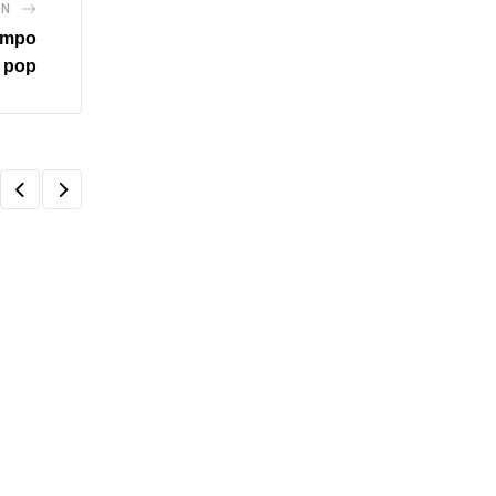
ÓN
iempo
a pop