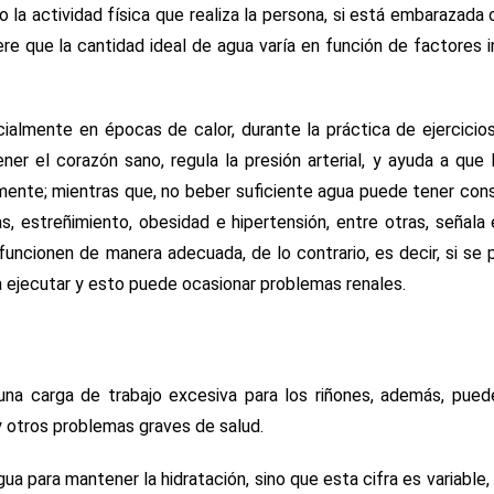
a actividad física que realiza la persona, si está embarazada 
ere que la cantidad ideal de agua varía en función de factores i
almente en épocas de calor, durante la práctica de ejercicios
r el corazón sano, regula la presión arterial, y ayuda a que 
damente; mientras que, no beber suficiente agua puede tener co
, estreñimiento, obesidad e hipertensión, entre otras, señala 
uncionen de manera adecuada, de lo contrario, es decir, si se 
a ejecutar y esto puede ocasionar problemas renales.
na carga de trabajo excesiva para los riñones, además, pued
y otros problemas graves de salud.
a para mantener la hidratación, sino que esta cifra es variable, 