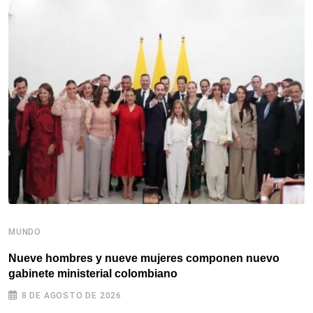
MUNDO
M
Nueve hombres y nueve mujeres componen nuevo
A
gabinete ministerial colombiano
C
8 DE AGOSTO DE 2026