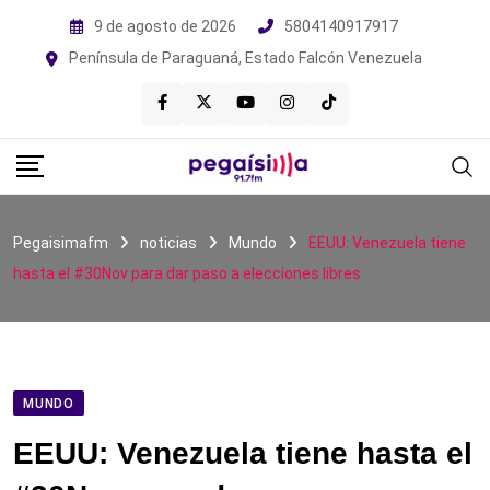
Skip
9 de agosto de 2026
5804140917917
to
Península de Paraguaná, Estado Falcón Venezuela
content
Pegaisimafm
noticias
Mundo
EEUU: Venezuela tiene
hasta el #30Nov para dar paso a elecciones libres
MUNDO
EEUU: Venezuela tiene hasta el