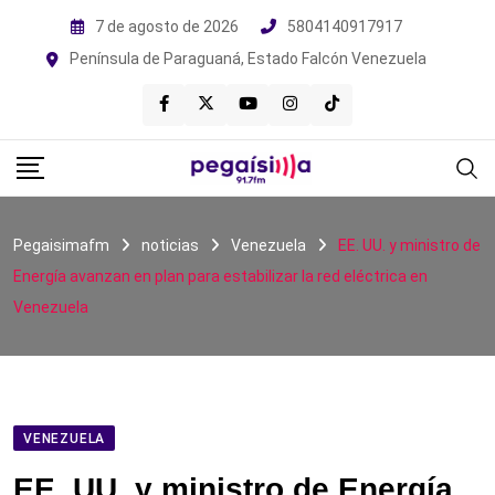
Skip
7 de agosto de 2026
5804140917917
to
Península de Paraguaná, Estado Falcón Venezuela
content
Pegaisimafm
noticias
Venezuela
EE. UU. y ministro de
Energía avanzan en plan para estabilizar la red eléctrica en
Venezuela
VENEZUELA
EE. UU. y ministro de Energía