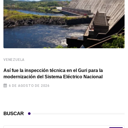
VENEZUELA
V
Así fue la inspección técnica en el Guri para la
M
modernización del Sistema Eléctrico Nacional
t
6 DE AGOSTO DE 2026
BUSCAR