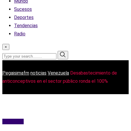
Mundo
Sucesos
Deportes
Tendencias
Radio
×
Pegaisimafm
noticias
Venezuela
Desabastecimiento de
anticonceptivos en el sector público ronda el 100%
Venezuela